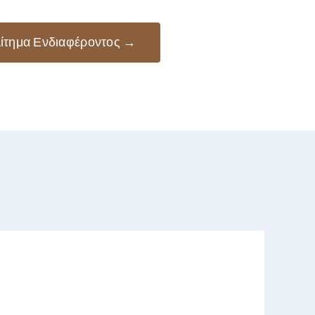
ίτημα Ενδιαφέροντος →