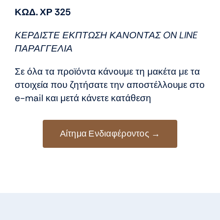
price
τρέχουσα
ΚΩΔ. ΧΡ 325
was:
τιμή
8,50 €.
είναι:
ΚΕΡΔΙΣΤΕ ΕΚΠΤΩΣΗ ΚΑΝΟΝΤΑΣ ON LINE
7,50 €.
ΠΑΡΑΓΓΕΛΙΑ
Σε όλα τα προϊόντα κάνουμε τη μακέτα με τα
στοιχεία που ζητήσατε την αποστέλλουμε στο
e-mail και μετά κάνετε κατάθεση
Αίτημα Ενδιαφέροντος →