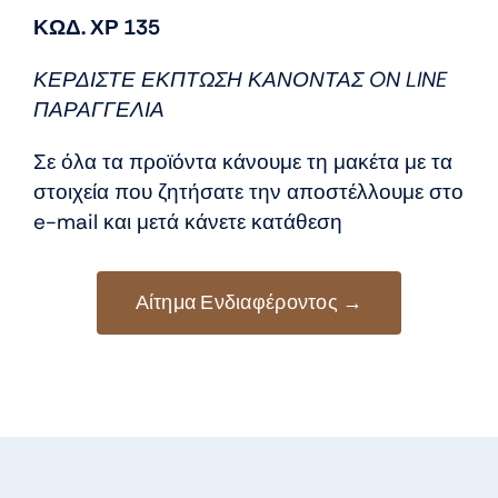
price
τρέχουσα
ΚΩΔ. ΧΡ 135
was:
τιμή
8,50 €.
είναι:
ΚΕΡΔΙΣΤΕ ΕΚΠΤΩΣΗ ΚΑΝΟΝΤΑΣ ON LINE
7,50 €.
ΠΑΡΑΓΓΕΛΙΑ
Σε όλα τα προϊόντα κάνουμε τη μακέτα με τα
στοιχεία που ζητήσατε την αποστέλλουμε στο
e-mail και μετά κάνετε κατάθεση
Αίτημα Ενδιαφέροντος →