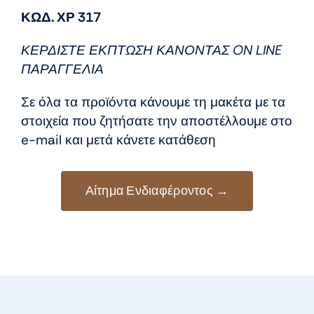
price
τρέχουσα
ΚΩΔ. ΧΡ 317
was:
τιμή
8,50 €.
είναι:
ΚΕΡΔΙΣΤΕ ΕΚΠΤΩΣΗ ΚΑΝΟΝΤΑΣ ON LINE
7,50 €.
ΠΑΡΑΓΓΕΛΙΑ
Σε όλα τα προϊόντα κάνουμε τη μακέτα με τα
στοιχεία που ζητήσατε την αποστέλλουμε στο
e-mail και μετά κάνετε κατάθεση
Αίτημα Ενδιαφέροντος →