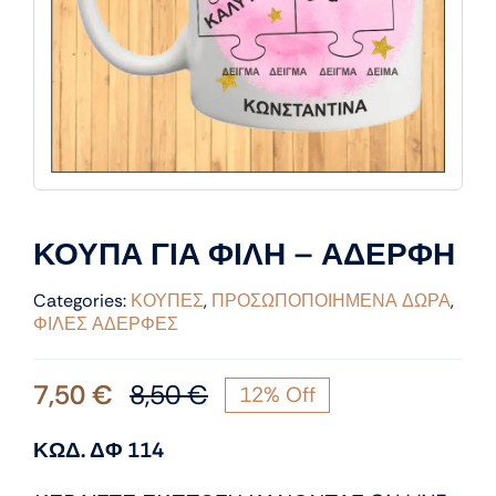
ΚΟΥΠΑ ΓΙΑ ΦΙΛΗ – ΑΔΕΡΦΗ
Categories:
ΚΟΥΠΕΣ
,
ΠΡΟΣΩΠΟΠΟΙΗΜΕΝΑ ΔΩΡΑ
,
ΦΙΛΕΣ ΑΔΕΡΦΕΣ
7,50
€
8,50
€
12% Off
Original
Η
price
τρέχουσα
ΚΩΔ. ΔΦ 114
was:
τιμή