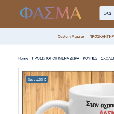
Skip
to
content
Custom Μακέτα
ΠΡΟΣΚΛΗΤΗΡ
Home
ΠΡΟΣΩΠΟΠΟΙΗΜΕΝΑ ΔΩΡΑ
ΚΟΥΠΕΣ
ΣΧΟΛΕ
Save 1.00 €