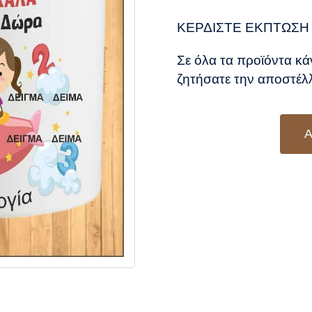
was
τιμ
8,5
είν
ΚΕΡΔΙΣΤΕ ΕΚΠΤΩΣΗ 
7,5
Σε όλα τα προϊόντα κά
ζητήσατε την αποστέλλ
Α