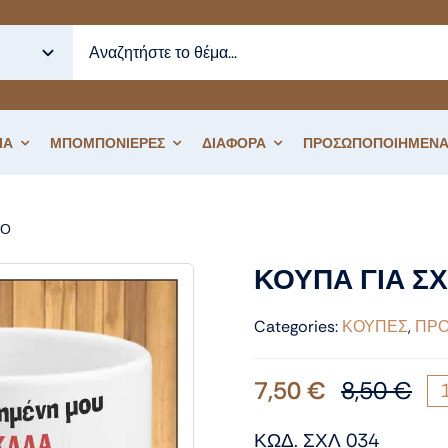
ΙΑ
ΜΠΟΜΠΟΝΙΕΡΕΣ
ΔΙΑΦΟΡΑ
ΠΡΟΣΩΠΟΠΟΙΗΜΕΝΑ
ΙΟ
ΚΟΥΠΑ ΓΙΑ ΣΧΟΛΕΙΟ
ΚΟΥΠΑ ΓΙΑ Σ
Categories:
ΚΟΥΠΕΣ
,
ΠΡΟ
7,50
€
8,50
€
Ori
Η
pri
τρ
ΚΩΔ. ΣΧΛ 034