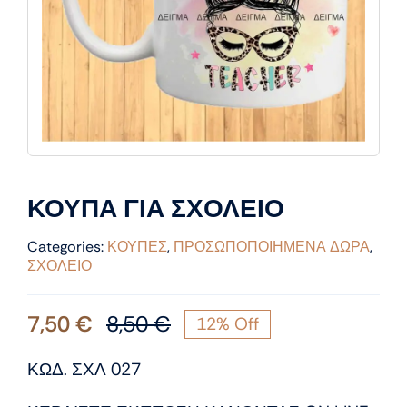
ΚΟΥΠΑ ΓΙΑ ΣΧΟΛΕΙΟ
Categories:
ΚΟΥΠΕΣ
,
ΠΡΟΣΩΠΟΠΟΙΗΜΕΝΑ ΔΩΡΑ
,
ΣΧΟΛΕΙΟ
7,50
€
8,50
€
12% Off
Original
Η
price
τρέχουσα
ΚΩΔ. ΣΧΛ 027
was:
τιμή