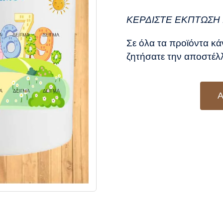
was
τιμ
8,5
είν
ΚΕΡΔΙΣΤΕ ΕΚΠΤΩΣΗ 
7,5
Σε όλα τα προϊόντα κά
ζητήσατε την αποστέλλ
Α