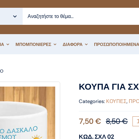
ΙΑ
ΜΠΟΜΠΟΝΙΕΡΕΣ
ΔΙΑΦΟΡΑ
ΠΡΟΣΩΠΟΠΟΙΗΜΕΝΑ
ΙΟ
ΚΟΥΠΑ ΓΙΑ ΣΧΟΛΕΙΟ
ΚΟΥΠΑ ΓΙΑ Σ
Categories:
ΚΟΥΠΕΣ
,
ΠΡΟ
7,50
€
8,50
€
Ori
Η
pri
τρ
ΚΩΔ. ΣΧΛ 02