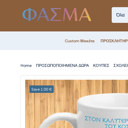
Skip
to
content
Custom Μακέτα
ΠΡΟΣΚΛΗΤΗΡ
Home
ΠΡΟΣΩΠΟΠΟΙΗΜΕΝΑ ΔΩΡΑ
ΚΟΥΠΕΣ
ΣΧΟΛΕ
Save 1.00 €