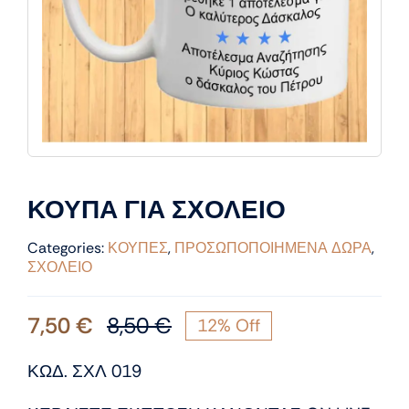
ΚΟΥΠΑ ΓΙΑ ΣΧΟΛΕΙΟ
Categories:
ΚΟΥΠΕΣ
,
ΠΡΟΣΩΠΟΠΟΙΗΜΕΝΑ ΔΩΡΑ
,
ΣΧΟΛΕΙΟ
7,50
€
8,50
€
12% Off
Original
Η
price
τρέχουσα
ΚΩΔ. ΣΧΛ 019
was:
τιμή