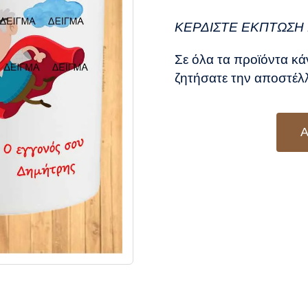
was
τιμ
8,5
είν
ΚΕΡΔΙΣΤΕ ΕΚΠΤΩΣΗ 
7,5
Σε όλα τα προϊόντα κά
ζητήσατε την αποστέλλ
Α