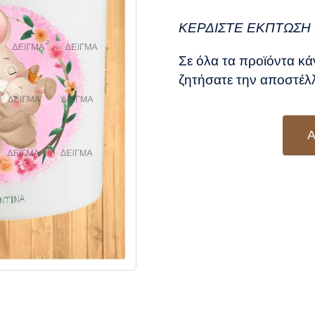
was
τιμ
8,5
είν
ΚΕΡΔΙΣΤΕ ΕΚΠΤΩΣΗ 
7,5
Σε όλα τα προϊόντα κά
ζητήσατε την αποστέλλ
Α