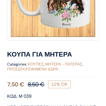
ΚΟΥΠΑ ΓΙΑ ΜΗΤΕΡΑ
Categories:
ΚΟΥΠΕΣ
,
ΜΗΤΕΡΑ - ΠΑΤΕΡΑΣ
,
ΠΡΟΣΩΠΟΠΟΙΗΜΕΝΑ ΔΩΡΑ
7,50
€
8,50
€
12% Off
Original
Η
price
τρέχουσα
ΚΩΔ. Μ 039
was:
τιμή