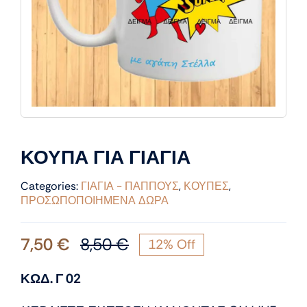
ΚΟΥΠΑ ΓΙΑ ΓΙΑΓΙΑ
Categories:
ΓΙΑΓΙΑ - ΠΑΠΠΟΥΣ
,
ΚΟΥΠΕΣ
,
ΠΡΟΣΩΠΟΠΟΙΗΜΕΝΑ ΔΩΡΑ
7,50
€
8,50
€
12% Off
Original
Η
price
τρέχουσα
ΚΩΔ. Γ 02
was:
τιμή