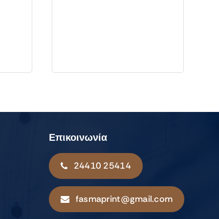
Επικοινωνία
24410 25414
fasmaprint@gmail.com